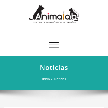
Skip
to
content
Animalab
Alternar
navegação
Notícias
Início
Notícias